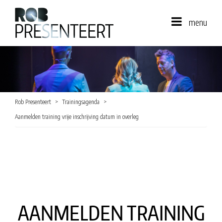
menu
Rob Presenteert
Trainingsagenda
Aanmelden training vrije inschrijving datum in overleg
AANMELDEN TRAINING